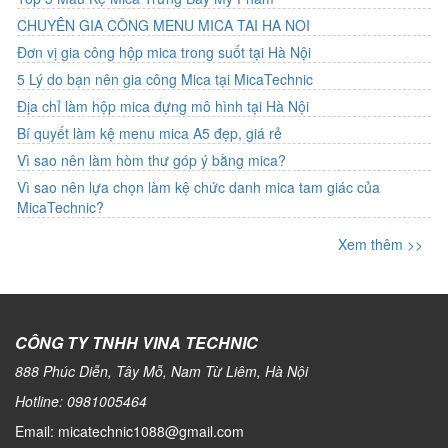
CHUYÊN GIA CÔNG MENU MICA TAI HA NOI
Đơn vị gia công hộp mica trong suốt tại Hà Nội
5 Lý do bạn nên gia công Mica tại MicaTechnic
Địa chỉ làm hộp mica đựng mô hình tại Hà Nội
Bí quyết làm kệ menu mica A5 đẹp, giá rẻ
Vì sao nên làm hòm thư góp ý bằng mica?
Vì sao nên lựa chọn làm kệ chức danh mica tam giác của
MicaTechnic?
Xem thêm >>
CÔNG TY TNHH VINA TECHNIC
888 Phúc Diễn, Tây Mỗ, Nam Từ Liêm, Hà Nội
Hotline:
0981005464
Email: micatechnic1088@gmail.com