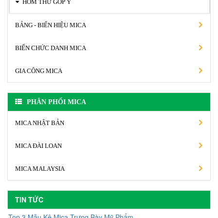
HÒM THƯ GÓP Ý
BẢNG - BIỂN HIỆU MICA
BIỂN CHỨC DANH MICA
GIA CÔNG MICA
PHÂN PHỐI MICA
MICA NHẬT BẢN
MICA ĐÀI LOAN
MICA MALAYSIA
TIN TỨC
Top 3 Mẫu Kệ Mica Trưng Bày Mỹ Phẩm