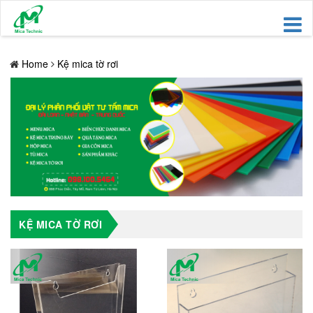
Home
Kệ mica tờ rơi
KỆ MICA TỜ RƠI